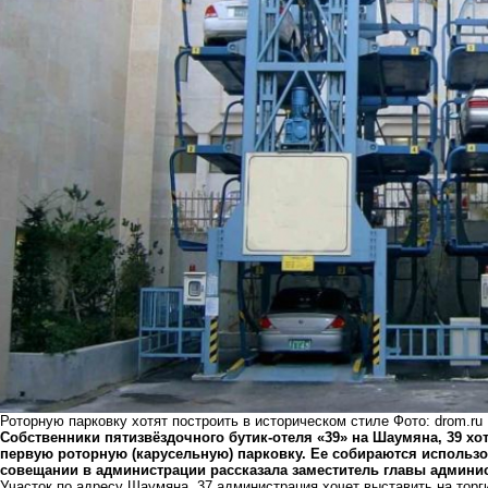
Роторную парковку хотят построить в историческом стиле Фото: drom.ru
Собственники пятизвёздочного бутик-отеля «39» на Шаумяна, 39 хот
первую роторную (карусельную) парковку. Ее собираются использо
совещании в администрации рассказала заместитель главы админи
Участок по адресу Шаумяна, 37 администрация хочет выставить на торги