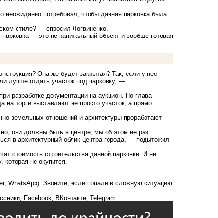
ко неожиданно потребовал, чтобы данная парковка была
ском стиле? — спросил Логвиненко.
я парковка — это не капитальный объект и вообще готовая
онструкция? Она же будет закрытая? Так, если у нее
Или лучше отдать участок под парковку, —
при разработке документации на аукцион. Но глава
а на торги выставляют не просто участок, а прямо
нно-земельных отношений и архитектуры проработают
о, они должны быть в центре, мы об этом не раз
ться в архитектурный облик центра города, — подытожил
чат стоимость строительства данной парковки. И не
, которая не окупится.
ber, WhatsApp). Звоните, если попали в сложную ситуацию
ссники
,
Facebook
,
ВКонтакте
,
Telegram
.