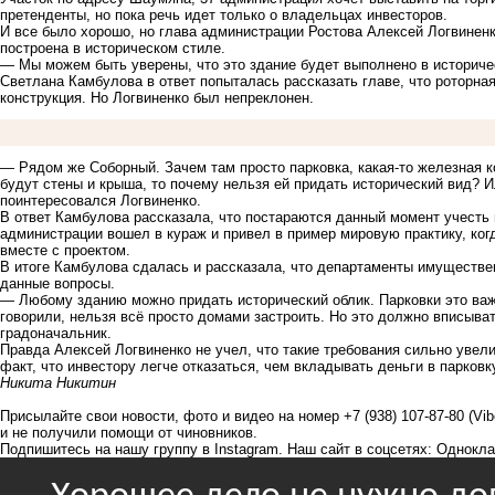
претенденты, но пока речь идет только о владельцах инвесторов.
И все было хорошо, но глава администрации Ростова Алексей Логвинен
построена в историческом стиле.
— Мы можем быть уверены, что это здание будет выполнено в историче
Светлана Камбулова в ответ попыталась рассказать главе, что роторна
конструкция. Но Логвиненко был непреклонен.
— Рядом же Соборный. Зачем там просто парковка, какая-то железная к
будут стены и крыша, то почему нельзя ей придать исторический вид? 
поинтересовался Логвиненко.
В ответ Камбулова рассказала, что постараются данный момент учесть 
администрации вошел в кураж и привел в пример мировую практику, когд
вместе с проектом.
В итоге Камбулова сдалась и рассказала, что департаменты имуществе
данные вопросы.
— Любому зданию можно придать исторический облик. Парковки это важн
говорили, нельзя всё просто домами застроить. Но это должно вписыва
градоначальник.
Правда Алексей Логвиненко не учел, что такие требования сильно увели
факт, что инвестору легче отказаться, чем вкладывать деньги в парковку
Никита Никитин
Присылайте свои новости, фото и видео на номер +7 (938) 107-87-80 (Vi
и не получили помощи от чиновников.
Подпишитесь на нашу группу в
Instagram
. Наш сайт в соцсетях:
Однокла