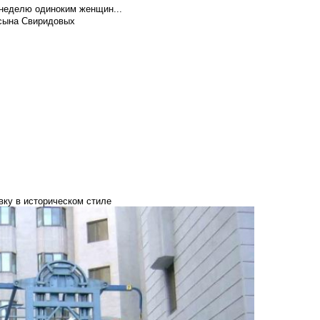
 неделю одиноким женщин...
 сына Свиридовых
вку в историческом стиле