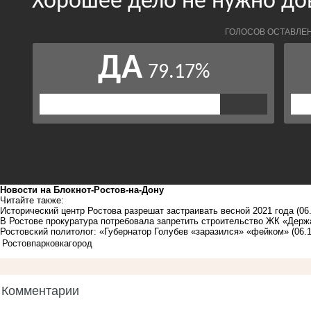
Новости на Блoкнoт-Ростов-на-Дону
Читайте также:
Исторический центр Ростова разрешат застраивать весной 2021 года
(06
В Ростове прокуратура потребовала запретить строительство ЖК «Дер
Ростовский политолог: «Губернатор Голубев «заразился» «фейком»
(06.
Ростов
парковка
город
Комментарии