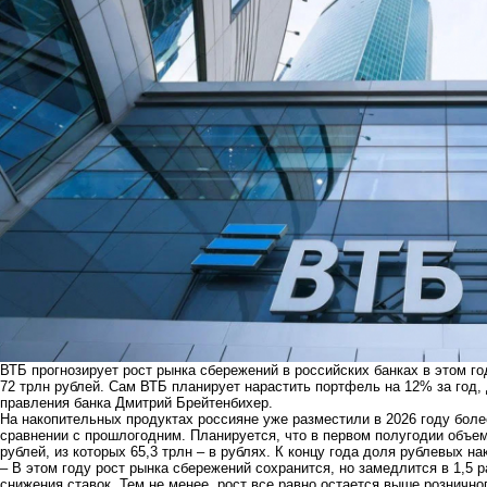
ВТБ прогнозирует рост рынка сбережений в российских банках в этом г
72 трлн рублей. Сам ВТБ планирует нарастить портфель на 12% за год,
правления банка Дмитрий Брейтенбихер.
На накопительных продуктах россияне уже разместили в 2026 году боле
сравнении с прошлогодним. Планируется, что в первом полугодии объе
рублей, из которых 65,3 трлн – в рублях. К концу года доля рублевых н
– В этом году рост рынка сбережений сохранится, но замедлится в 1,5 
снижения ставок. Тем не менее, рост все равно остается выше розничн