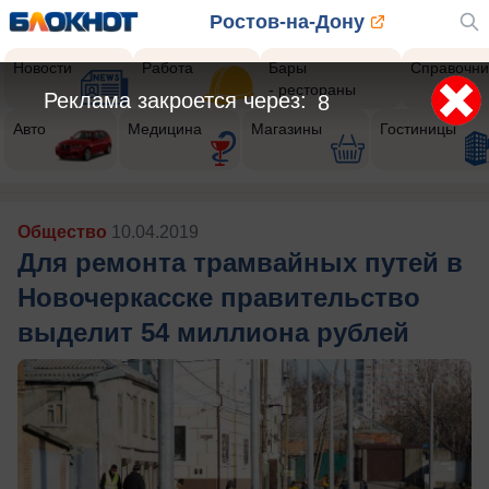
Ростов-на-Дону
Новости
Работа
Бары
Справочни
- рестораны
Реклама закроется через:
5
Авто
Медицина
Магазины
Гостиницы
Общество
10.04.2019
Для ремонта трамвайных путей в
Новочеркасске правительство
выделит 54 миллиона рублей