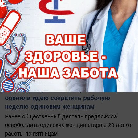
сегодня в 09:00
0
Общество
Выходной для поиска мужа: психолог
оценила идею сократить рабочую
неделю одиноким женщинам
Ранее общественный деятель предложила
освобождать одиноких женщин старше 28 лет от
работы по пятницам