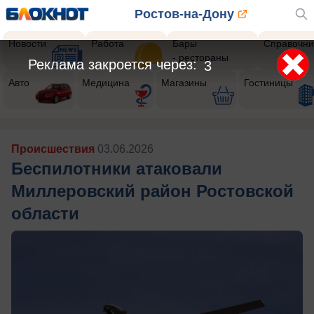
Ростов-на-Дону
Новости
Работа
Бары
Справочни
- рестораны
Реклама закроется через:
1
Авто
Медицина
Магазины
Гостиницы
Происшествия
03.06.2026
Беспилотники атаковали
Миллеровский район Ростовской
области