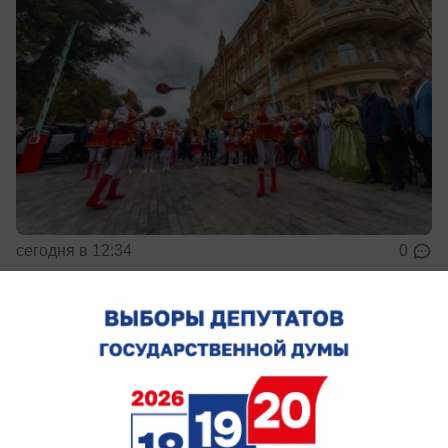
сегодня в 12:34
0
Происшествия
В Ростове-на-Дону военнослужащего
избили железной трубой ночью из-за
спора на дороге
У него тяжелые травмы, а хулиганы скрылись