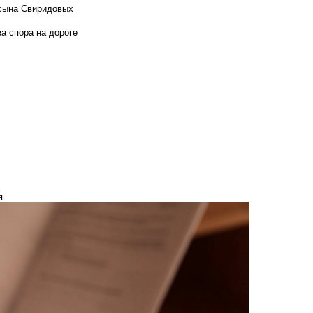
 сына Свиридовых
а спора на дороге
я