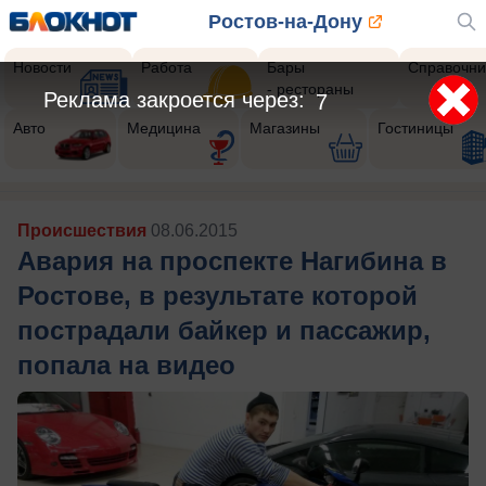
Ростов-на-Дону
Новости
Работа
Бары
Справочни
- рестораны
Реклама закроется через:
5
Авто
Медицина
Магазины
Гостиницы
Происшествия
08.06.2015
Авария на проспекте Нагибина в
Ростове, в результате которой
пострадали байкер и пассажир,
попала на видео