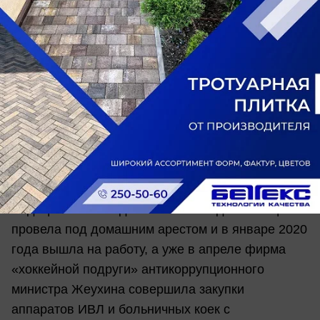
Ростова
Последнее время сферу здравоохранения
Ростовской области сотрясают коррупционные
скандалы. Министр здравоохранения региона
Татьяна Быковская находится под уголовным
делом по обвинению в злоупотреблении
полномочиями – ее заподозрили в
лоббировании интересов швейцарской компании
при строительстве завода по переработке
медицинских отходов. Быковская два месяца
провела под домашним арестом и в январе 2020
года вышла на работу, а уже в апреле фирма
«хоккейной подруги» антикоррупционного
министра Жеухина совершила закупки
аппаратов ИВЛ и больничных коек с