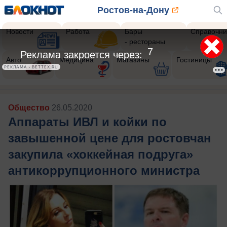
Ростов-на-Дону
Новости
Работа
Бары
Справочни
- рестораны
5
Реклама закроется через:
Авто
Медицина
Магазины
Гостиницы
РЕКЛАМА • BETTEX.RU
Общество
26.05.2020
Аппараты ИВЛ и койки по
завышенной цене для ростовчан
закупила «хоккейная подруга»
антикоррупционного министра