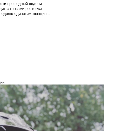
вости прошедшей недели
ит с глазами ростовчан
 неделю одиноким женщин...
зни