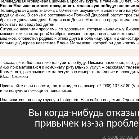
Телеведущая уговаривала шоумена бросить курить в течение 20 лет. Фо
Елена Малышева может праздновать маленькую победу: впервые за 
Телеведущая давно знакома с 60-летним шоуменом и знает о его пагубн
ради близких. В семье с ростовчанкой Полиной Дибровой растут трое с
браков у дончанина дочь Лада и сын Денис. Малышева предложила неле
побывать на свадьбах детей.
Ситуацию накалили проблемы со здоровьем, которые начались у Дибров
московском кинотеатре «Октябрь» шоумен потерял сознание и его спас
медиков, оповестил родных и отвез друга в больницу. Врачи диагностир
больнице Диброва навестила Елена Малышева, которой он дал клятву – 
– Сказал, что больше никогда курить не буду. Никаких наклеечек, все, д
либо присматривайся к комбинату ритуальных услуг, – рассказал теле
Кроме того, ростовчанин стал регулярно измерять давление и проходит
Юлия Ежикова
Присылайте свои новости, фото и видео на номер +7 (938) 107-87-80 (Vi
и не получили помощи от чиновников.
Подпишитесь на нашу группу в
Instagram
. Наш сайт в соцсетях:
Однокла