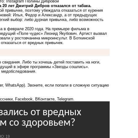
то: Instagram Полины Дибровой
20 лет Дмитрий Дибров отказался от табака.
ой привычке, поэтому убеждала отказаться от курения
ыновей: Илья, Федор и Александр, а от предыдущих
гкий выбор: либо дурная привычка, либо возможность
а в феврале 2020 года. На премьере фильма в
 ведущий «Поле чудес» Леонид Якубович. Артист вызвал
овали у ростовчанина микроинсульт. В Боткинской
отказаться от вредных привычек.
о свидания. Либо ты хочешь детей поставить на ноги,
ведущий в эфире программы «Звезды сошлись».
ь медобследования.
ber, WhatsApp). Звоните, если попали в сложную ситуацию
ссники
,
Facebook
,
ВКонтакте
,
Telegram
.