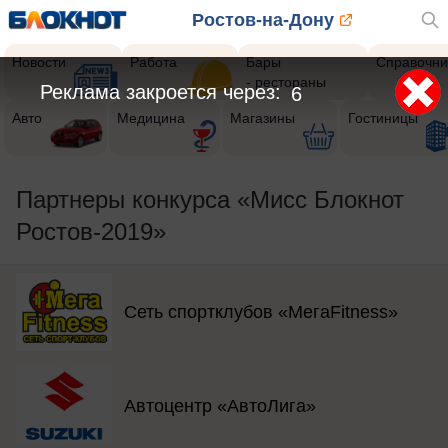
Ростов-на-Дону
Новости
Работа
Бары
Справочни
- рестораны
Реклама закроется через:
5
Авто
Медицина
Магазины
Гостиницы
Партнеры конкурса «Мисс Блокнот
Ростов-2019»
Сеть спортклубов «МегаFitness»
Автоцентр «АвтоЛига»