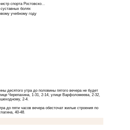
истр спорта Ростовско...
 суставных болях
овому учебному году
ины десятого утра до половины пятого вечера не будет
лице Черепахина, 1-31, 2-14, улице Варфоломеева, 2-32,
ешеходному, 2-4.
тра до пяти часов вечера обесточат жилые строения по
лагина, 40-48.