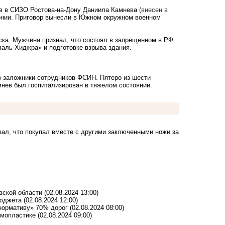
ов в СИЗО Ростова-на-Дону Даниила Камнева
(внесен в
онии. Приговор вынесли в Южном окружном военном
ка. Мужчина признал, что состоял в запрещенном в РФ
аль-Хиджра» и подготовке взрыва здания.
в заложники
сотрудников ФСИН. Пятеро из шести
ев был госпитализирован в тяжелом состоянии.
азал, что покупал вместе с другими заключенными ножи за
овской области
(02.08.2024 13:00)
бюджета
(02.08.2024 12:00)
«нормативу» 70% дорог
(02.08.2024 08:00)
ммопластике
(02.08.2024 09:00)