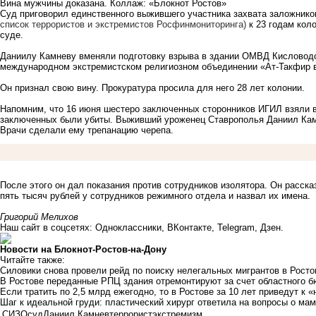
Вина мужчины доказана. Коллаж: «Блокнот Ростов»
Суд приговорил единственного выжившего участника захвата заложник
список террористов и экстремистов Росфинмониторинга)
к 23 годам кол
суде.
Даниилу Камневу вменяли подготовку взрыва в здании ОМВД Кисловодс
международном экстремистском религиозном объединении «Ат-Такфир в
Он признал свою вину. Прокуратура просила для него 28 лет колонии.
Напомним, что 16 июня шестеро заключенных сторонников ИГИЛ
взяли 
заключенных были убиты. Выживший уроженец Ставрополья Даниил Камн
Врачи
сделали
ему трепанацию черепа.
После этого он дал показания против сотрудников изолятора. Он расск
пять тысяч рублей у сотрудников режимного отдела и назвал их имена.
Григорий Мелихов
Наш сайт в соцсетях:
Одноклассники
,
ВКонтакте
,
Telegram
,
Дзен
.
Новости на Блoкнoт-Ростов-на-Дону
Читайте также:
Силовики снова провели рейд по поиску нелегальных мигрантов в Рост
В Ростове переданные РПЦ здания отремонтируют за счет областного 
Если тратить по 2,5 млрд ежегодно, то в Ростове за 10 лет приведут к 
Шаг к идеальной груди: пластический хирург ответила на вопросы о ма
СИЗО
суд
Даниил Камнев
террорист
экстремизм