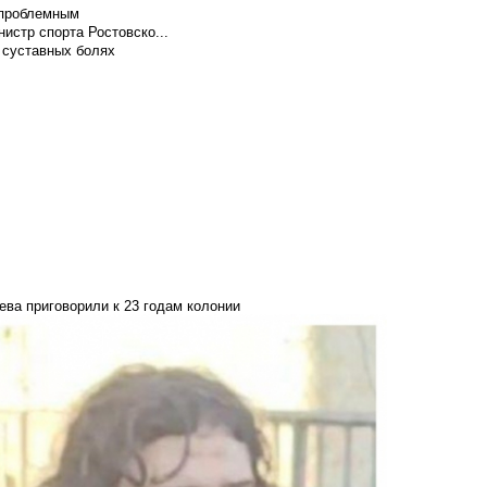
т проблемным
истр спорта Ростовско...
 суставных болях
ва приговорили к 23 годам колонии