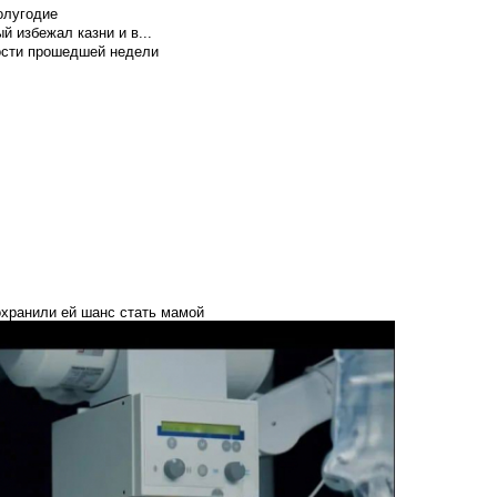
олугодие
й избежал казни и в...
вости прошедшей недели
охранили ей шанс стать мамой