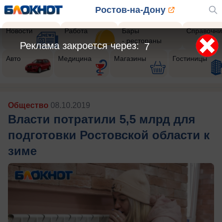
Ростов-на-Дону
Новости
Работа
Бары
Справочни
- рестораны
Реклама закроется через:
5
Авто
Медицина
Магазины
Гостиницы
Общество
08.10.2019
Власти потратили 5,5 млрд для
подготовки Ростовской области к
зиме