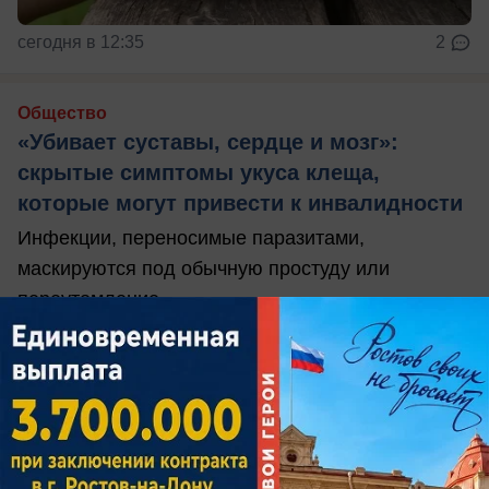
сегодня в 12:35
2
Общество
«Убивает суставы, сердце и мозг»:
скрытые симптомы укуса клеща,
которые могут привести к инвалидности
Инфекции, переносимые паразитами,
маскируются под обычную простуду или
переутомление