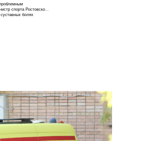
т проблемным
истр спорта Ростовско...
 суставных болях