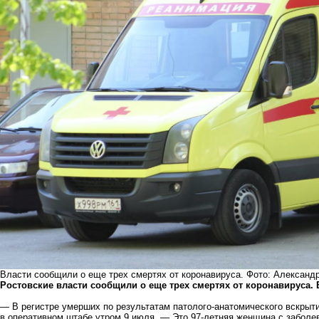
Власти сообщили о еще трех смертях от коронавируса. Фото: Александ
Ростовские власти сообщили о еще трех смертях от коронавируса. В
— В регистре умерших по результатам патолого-анатомического вскрыт
в оперативном штабе утром 9 июля. — Это 97-летняя женщина с заболе