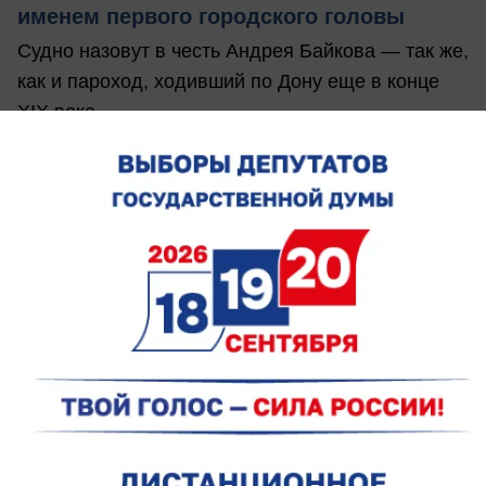
именем первого городского головы
Судно назовут в честь Андрея Байкова — так же,
как и пароход, ходивший по Дону еще в конце
XIX века