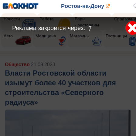
Ростов-на-Дону
Новости
Работа
Бары
Справочни
- рестораны
Реклама закроется через:
5
Авто
Медицина
Магазины
Гостиницы
Общество
21.09.2023
Власти Ростовской области
изымут более 40 участков для
строительства «Северного
радиуса»