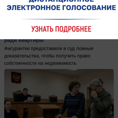
вчера в 21:00
0
Общество
В Ростовской области двух женщин
будут судить за подделку документов
ради квартиры
Фигурантки предоставили в суд ложные
доказательства, чтобы получить право
собственности на недвижимость