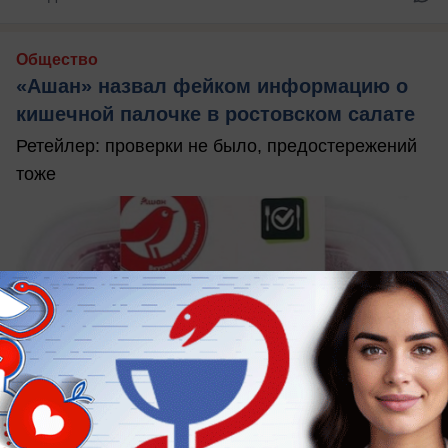
Общество
«Ашан» назвал фейком информацию о
кишечной палочке в ростовском салате
Ретейлер: проверки не было, предостережений
тоже