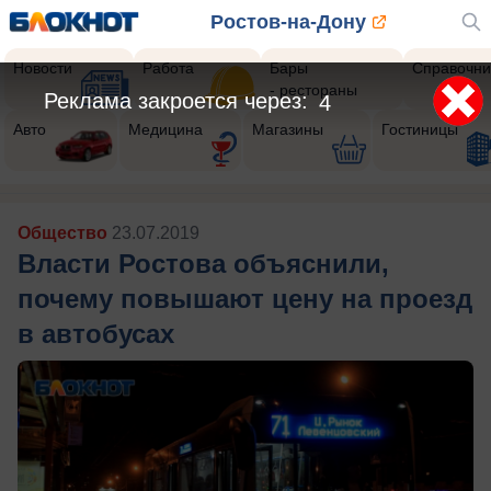
Ростов-на-Дону
Новости
Работа
Бары
Справочни
- рестораны
Реклама закроется через:
2
Авто
Медицина
Магазины
Гостиницы
Общество
23.07.2019
Власти Ростова объяснили,
почему повышают цену на проезд
в автобусах