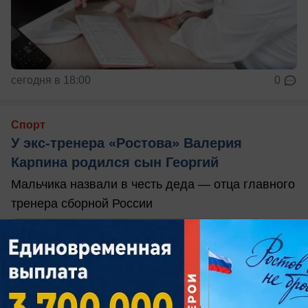
сегодня в 18:00
0
Спорт
У экс-тренера «Ростова» Валерия
Карпина родился сын Георгий
Мальчика назвали в честь деда — отца главного
тренера сборной России