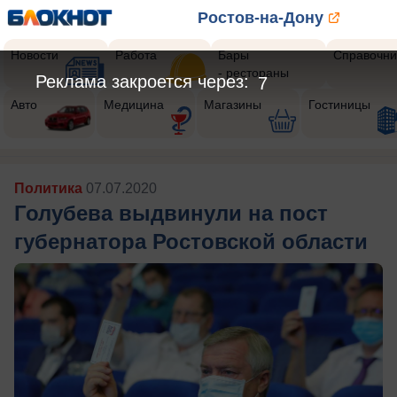
Ростов-на-Дону
Новости
Работа
Бары
Справочни
- рестораны
Реклама закроется через:
5
Авто
Медицина
Магазины
Гостиницы
Политика
07.07.2020
Голубева выдвинули на пост
губернатора Ростовской области