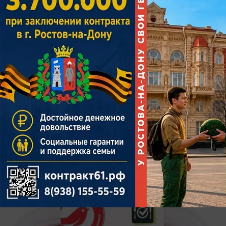
сегодня в 17:19
5
Общество
«Ашан» назвал фейком информацию о
кишечной палочке в ростовском салате
Ретейлер: проверки не было, предостережений
тоже