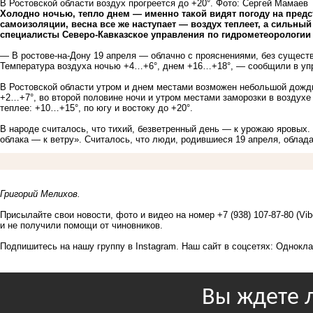
В Ростовской области воздух прогреется до +20°. Фото: Сергей Мамаев
Холодно ночью, тепло днем — именно такой видят погоду на предс
самоизоляции, весна все же наступает — воздух теплеет, а сильный
специалисты Северо-Кавказское управления по гидрометеорологии
— В ростове-на-Дону 19 апреля — облачно с прояснениями, без существ
Температура воздуха ночью +4…+6°, днем +16…+18°, — сообщили в уп
В Ростовской области утром и днем местами возможен небольшой дождь,
+2…+7°, во второй половине ночи и утром местами заморозки в воздухе
теплее: +10…+15°, по югу и востоку до +20°.
В народе считалось, что тихий, безветренный день — к урожаю яровых.
облака — к ветру». Считалось, что люди, родившиеся 19 апреля, облад
Григорий Мелихов.
Присылайте свои новости, фото и видео на номер +7 (938) 107-87-80 (Vi
и не получили помощи от чиновников.
Подпишитесь на нашу группу в
Instagram
. Наш сайт в соцсетях:
Однокла