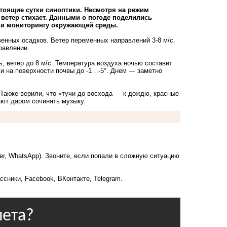
тоящие сутки синоптики. Несмотря на режим
 ветер стихает. Данными о погоде поделились
 и мониторингу окружающей среды.
енных осадков. Ветер переменных направлений 3-8 м/с.
равлении.
 ветер до 8 м/с. Температура воздуха ночью составит
 и на поверхности почвы до -1…-5°. Днем — заметно
 Также верили, что «тучи до восхода — к дождю, красные
ают даром сочинять музыку.
ber, WhatsApp). Звоните, если попали в сложную ситуацию
ссники
,
Facebook
,
ВКонтакте
,
Telegram
.