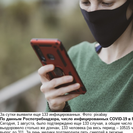
За сутки выявили еще 133 инфицированных. Фото: pixabay
По данным Роспотребнадзора, число инфицированных COVID-19 в Р
Сегодня, 1 августа, было подтверждено еще 133 случая, а общее число 
выздоровело столько же дончан, 133 человека (за весь период – 10515 
вырос до 311. За день медики подтвердили пять смертей в регионе.