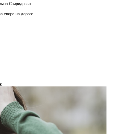
 сына Свиридовых
а спора на дороге
к