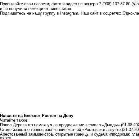
Присылайте свои новости, фото и видео на номер +7 (938) 107-87-80 (Vi
и не получили помощи от чиновников.
Подпишитесь на нашу группу в
Instagram
. Наш сайт в соцсетях:
Однокла
Новости на Блoкнoт-Ростов-на-Дону
Читайте также:
Павел Деревянко намекнул на продолжение сериала «Дылды»
(01.08.20
Стало известно точное расписание матчей «Ростова» в августе
(31.07.20
Арестованный замминистра, открытые границы и судьба ипподрома: гл
07:30)