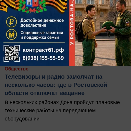
вчера в 18:00
0
Общество
Телевизоры и радио замолчат на
несколько часов: где в Ростовской
области отключат вещание
В нескольких районах Дона пройдут плановые
технические работы на передающем
оборудовании