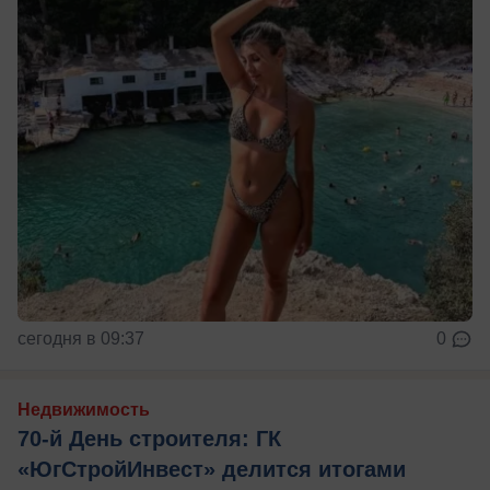
сегодня в 09:37
0
Недвижимость
70-й День строителя: ГК
«ЮгСтройИнвест» делится итогами