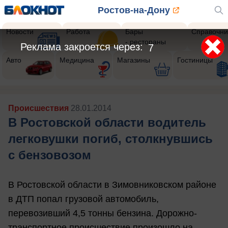
Ростов-на-Дону
Новости
Работа
Бары
Справочни
- рестораны
Реклама закроется через:
5
Авто
Медицина
Магазины
Гостиницы
Происшествия
28.01.2014
В Ростовской области водитель
легковушки погиб, столкнувшись
с бензовозом
В Ростовской области в Зимовниковском районе
в ДТП попал грузовой автомобиль,
перевозивший 4,5 тонны бензина. Дорожно-
транспортное происшествие произошло на