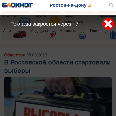
Ростов-на-Дону
Новости
Работа
Бары
Справочни
- рестораны
Реклама закроется через:
5
Авто
Медицина
Магазины
Гостиницы
Общество
08.09.2013
В Ростовской области стартовали
выборы