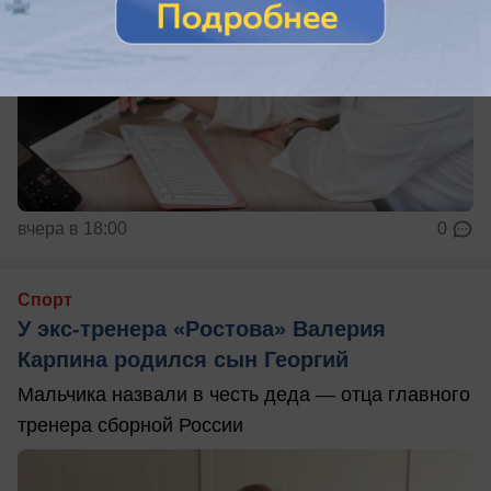
вчера в 18:00
0
Спорт
У экс-тренера «Ростова» Валерия
Карпина родился сын Георгий
Мальчика назвали в честь деда — отца главного
тренера сборной России