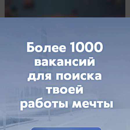
вчера в 18:30
1
Здоровье
Ростовчане задали вопросы
травматологу-ортопеду о
распространенных суставных болях
Владимир Обаян рассказал о борьбе с артрозом
большого пальца кисти