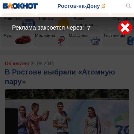
Ростов-на-Дону
Новости
Работа
Бары
Справочни
- рестораны
Реклама закроется через:
4
Авто
Медицина
Магазины
Гостиницы
Общество
24.08.2015
В Ростове выбрали «Атомную
пару»