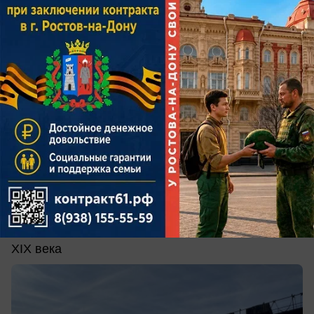
сегодня в 08:00
0
Общество
В Ростов придет скоростной «Метеор» с
именем первого городского головы
Судно назовут в честь Андрея Байкова — так же,
как и пароход, ходивший по Дону еще в конце
XIX века