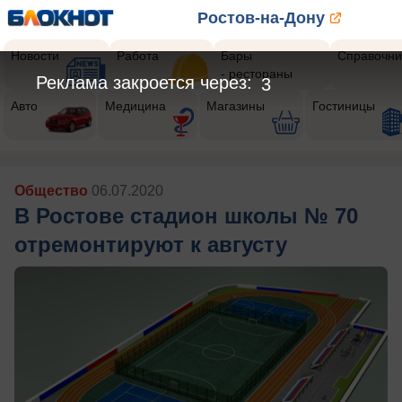
Ростов-на-Дону
Новости
Работа
Бары
Справочни
- рестораны
Реклама закроется через:
1
Авто
Медицина
Магазины
Гостиницы
Общество
06.07.2020
В Ростове стадион школы № 70
отремонтируют к августу