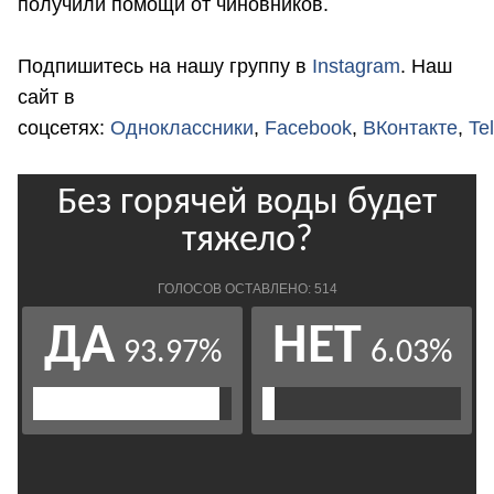
получили помощи от чиновников.
Подпишитесь на нашу группу в
Instagram
. Наш
сайт в
соцсетях:
Одноклассники
,
Facebook
,
ВКонтакте
,
Te