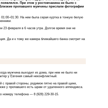
 появлялся. При этом у ростовчанина не было с
а. Близкие пропавшего мужчины прислали фотографии
 01:00–01:30. На нем была серая куртка в тонкую белую
венники.
и 23 февраля в 6 часов утра. Долгое время они не
ция. Да и к тому же камера ближайшего банка смотрит на
Когда мужчина выходил из дома, при нем не было ни
рактер у Евгения самый неконфликтный.
 с правой стороны, родимое пятно на правой щеке,
кже у пропавшего есть шрам от удаленного аппендикса.
 номеру телефона — 8 (928) 229-30-15.