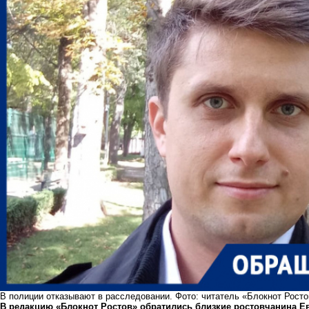
В полиции отказывают в расследовании. Фото: читатель «Блокнот Росто
В редакцию «Блокнот Ростов» обратились близкие ростовчанина Ев