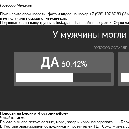
Григорий Мелихов
Присылайте свои новости, фото и видео на номер +7 (938) 107-87-80 (Vi
и не получили помощи от чиновников.
Подпишитесь на нашу группу в
Instagram
. Наш сайт в соцсетях:
Однокла
Новости на Блoкнoт-Ростов-на-Дону
Читайте также:
Работа в Анапе летом: солнце, море, загар и хорошая зарплата — «Бло
В Ростове эвакуировали сотрудников и посетителей ТЦ «Сокол» из-за 