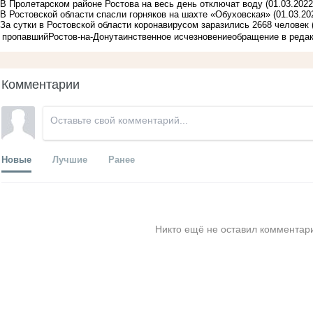
В Пролетарском районе Ростова на весь день отключат воду
(01.03.2022
В Ростовской области спасли горняков на шахте «Обуховская»
(01.03.20
За сутки в Ростовской области коронавирусом заразились 2668 человек
пропавший
Ростов-на-Дону
таинственное исчезновение
обращение в реда
Комментарии
Новые
Лучшие
Ранее
Никто ещё не оставил комментари