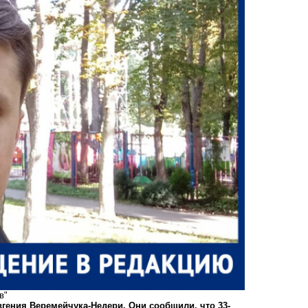
в"
гения Веремейчука-Недери. Они сообщили, что 33-