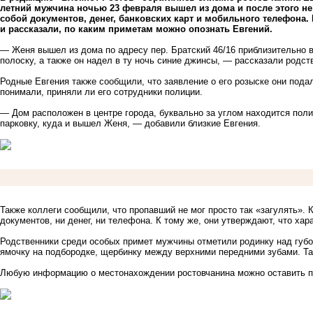
летний мужчина ночью 23 февраля вышел из дома и после этого не
собой документов, денег, банковских карт и мобильного телефон
и рассказали, по каким приметам можно опознать Евгений.
— Женя вышел из дома по адресу пер. Братский 46/16 приблизительно в
полоску, а также он надел в ту ночь синие джинсы, — рассказали родст
Родные Евгения также сообщили, что заявление о его розыске они подал
понимали, приняли ли его сотрудники полиции.
— Дом расположен в центре города, буквально за углом находится поли
парковку, куда и вышел Женя, — добавили близкие Евгения.
Также коллеги сообщили, что пропавший не мог просто так «загулять». 
документов, ни денег, ни телефона. К тому же, они утверждают, что ха
Родственники среди особых примет мужчины отметили родинку над губой
ямочку на подбородке, щербинку между верхними передними зубами. Та
Любую информацию о местонахождении ростовчанина можно оставить по