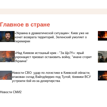
Главное в стране
«Украина в драматической ситуации»: Киев уже не
хочет возврата территорий, Зеленский умоляет о
перемирии
«Над Киевом истошный крик - "За Що?!!»: ярый
укронацист призвал остановить войну, "иначе сгорит
Украина"
Новости СВО: удар по логистике в Киевской области,
атакован склад Вайлдберриз под Тулой, боевики ВСУ
устроили бой из-за дезертирства
Новости СМИ2