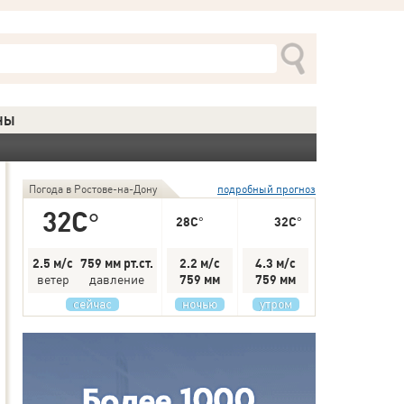
НЫ
Погода в Ростове-на-Дону
подробный прогноз
32C°
28C°
32C°
2.5 м/с
759 мм рт.ст.
2.2 м/с
4.3 м/с
ветер
давление
759 мм
759 мм
сейчас
ночью
утром