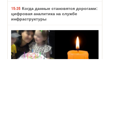
15:35
Когда данные становятся дорогами:
цифровая аналитика на службе
инфраструктуры
15:01
Поехали кумовьями на море, а
вернулись на похороны детей: история
гибели детей в Архипо-Осиповке
15:00
Вечера созданы для бани: в City