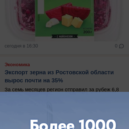
сегодня в 16:30
0
Экономика
Экспорт зерна из Ростовской области
вырос почти на 35%
За семь месяцев регион отправил за рубеж 6,8
млн тонн зерновых и продуктов их переработки