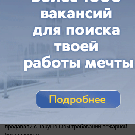
сегодня в 16:00
1
Происшествия
Из-за пожара в СЖМ на АЗС в Ростове
завели уголовное дело
Следователи считают, что бензин и дизель
продавали с нарушением требований пожарной
безопасности