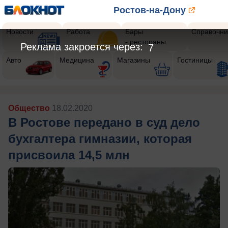
Ростов-на-Дону
Новости
Работа
Бары
Справочни
- рестораны
Реклама закроется через:
5
Авто
Медицина
Магазины
Гостиницы
Общество
18.02.2020
В Ростове передано в суд дело
бухгалтера гимназии, которая
присвоила 14,5 млн