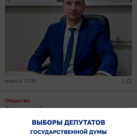
вчера в 18:38
1
Общество
Слушателей вытолкали из зала суда во
время процесса по делу отца и сына
Свиридовых
Граждане заподозрили, что судья хочет закрыть