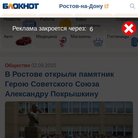
Ростов-на-Дону
Новости
Работа
Бары
Справочни
- рестораны
Реклама закроется через:
4
Авто
Медицина
Магазины
Гостиницы
Общество
02.09.2015
В Ростове открыли памятник
Герою Советского Союза
Александру Покрышкину