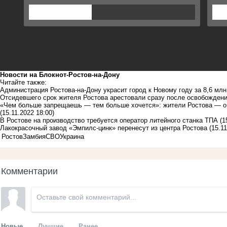
Новости на Блoкнoт-Ростов-на-Дону
Читайте также:
Администрация Ростова-на-Дону украсит город к Новому году за 8,6 млн
Отсидевшего срок жителя Ростова арестовали сразу после освобождени
«Чем больше запрещаешь — тем больше хочется»: жители Ростова — о 
(15.11.2022 18:00)
В Ростове на производство требуется оператор литейного станка ТПА
(1
Лакокрасочный завод «Эмпилс-цинк» перенесут из центра Ростова
(15.1
Ростов
Замбия
СВО
Украина
Комментарии
Новые
Лучшие
Ранее