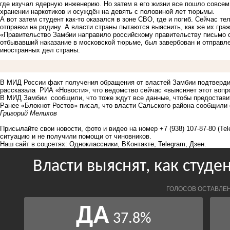
где изучал ядерную инженерию. Но затем в его жизни все пошло совсем 
хранении наркотиков и осуждён на девять с половиной лет тюрьмы.
А вот затем студент как-то оказался в зоне СВО, где и погиб. Сейчас те
отправки на родину. А власти страны пытаются выяснить, как же их гра
«Правительство Замбии направило российскому правительству письмо с
отбывавший наказание в московской тюрьме, был завербован и отправле
иностранных дел страны.
В МИД России факт получения обращения от властей Замбии подтверд
рассказала РИА «Новости», что ведомство сейчас «выясняет этот вопр
В МИД Замбии сообщили, что тоже ждут все данные, чтобы предоставит
Ранее «Блокнот Ростов» писал, что власти Сальского района
сообщили
Григорий Мелихов
Присылайте свои новости, фото и видео на номер +7 (938) 107-87-80 (Te
ситуацию и не получили помощи от чиновников.
Наш сайт в соцсетях:
Одноклассники
,
ВКонтакте
,
Telegram
,
Дзен
.