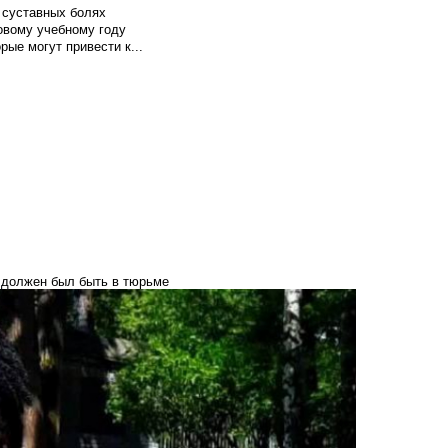
 суставных болях
овому учебному году
рые могут привести к...
й должен был быть в тюрьме