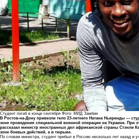
Студент погиб в конце сентября Фото: МИД Замбии
В Ростов-на-Дону привезли тело 23-летнего Натана Ньиренды — сту
зоне проведения специальной военной операции на Украине. При э
рассказал министр иностранных дел африканской страны Стэнли Ка
зоне боевых действий, а в тюрьме.
По словам министра, студент прибыл в Россию несколько лет назад и 