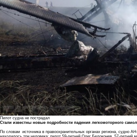
Пилот судна не пострадал
Стали известны новые подробности падения легкомоторного самол
По словам источника в правоохранительных органах региона, судно АН
находилось три человека: пилот 59-летний Олег Белоконев, 57-летний м