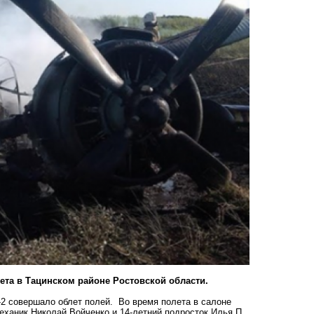
ета в Тацинском районе Ростовской области.
-2 совершало облет полей. Во время полета в салоне
еханик Николай Войченко и 14-летний подросток Илья П.