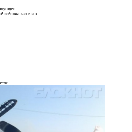
олугодие
й избежал казни и в...
сток