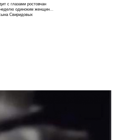
ит с глазами ростовчан
 неделю одиноким женщин...
 сына Свиридовых