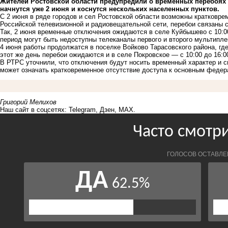
Жителей Ростовской области предупредили о временных перебоях 
начнутся уже 2 июня и коснутся нескольких населенных пунктов.
С 2 июня в ряде городов и сел Ростовской области возможны кратковр
Российской телевизионной и радиовещательной сети, перебои связаны с
Так, 2 июня временные отключения ожидаются в селе Куйбышево с 10:00 
период могут быть недоступны телеканалы первого и второго мультипле
4 июня работы продолжатся в поселке Войково Тарасовского района, где
этот же день перебои ожидаются и в селе Покровское — с 10:00 до 16:0
В РТРС уточнили, что отключения будут носить временный характер и 
может означать кратковременное отсутствие доступа к основным феде
Григорий Мелихов
Наш сайт в соцсетях:
Telegram
,
Дзен
,
MAX
.