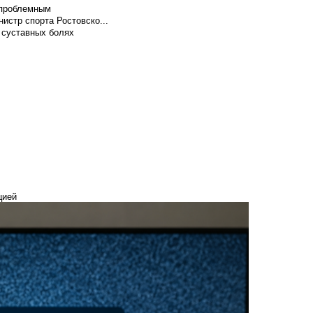
т проблемным
истр спорта Ростовско...
 суставных болях
цией