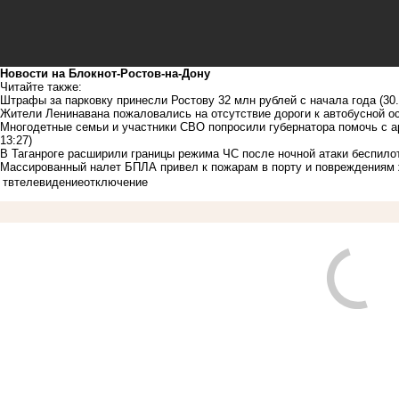
Новости на Блoкнoт-Ростов-на-Дону
Читайте также:
Штрафы за парковку принесли Ростову 32 млн рублей с начала года
(30
Жители Ленинавана пожаловались на отсутствие дороги к автобусной о
Многодетные семьи и участники СВО попросили губернатора помочь с 
13:27)
В Таганроге расширили границы режима ЧС после ночной атаки беспило
Массированный налет БПЛА привел к пожарам в порту и повреждениям
тв
телевидение
отключение