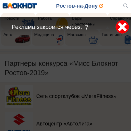
Ростов-на-Дону
Новости
Работа
Бары
Справочни
- рестораны
Реклама закроется через:
5
Авто
Медицина
Магазины
Гостиницы
Партнеры конкурса «Мисс Блокнот
Ростов-2019»
Сеть спортклубов «МегаFitness»
Автоцентр «АвтоЛига»