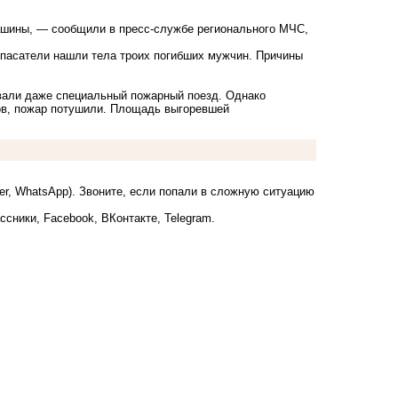
ашины, — сообщили в пресс-службе регионального МЧС,
спасатели нашли тела троих погибших мужчин. Причины
овали даже специальный пожарный поезд. Однако
ов,
пожар п
отушили. Площадь выгоревшей
ber, WhatsApp). Звоните, если попали в сложную ситуацию
ссники
,
Facebook
,
ВКонтакте
,
Telegram
.