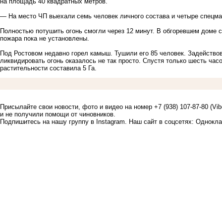
на площадь 40 квадратных метров.
— На место ЧП выехали семь человек личного состава и четыре спецм
Полностью потушить огонь смогли через 12 минут. В обгоревшем доме 
пожара пока не установлены.
Под Ростовом недавно
горел камыш
. Тушили его 85 человек. Задейств
ликвидировать огонь оказалось не так просто. Спустя только шесть час
растительности составила 5 Га.
Присылайте свои новости, фото и видео на номер +7 (938) 107-87-80 (Vi
и не получили помощи от чиновников.
Подпишитесь на нашу группу в
Instagram
. Наш сайт в соцсетях:
Однокла