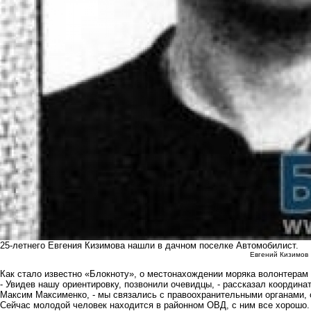
25-летнего Евгения Кизимова нашли в дачном поселке Автомобилист.
Евгений Кизимов
Как стало известно «Блокноту», о местонахождении моряка волонтерам 
- Увидев нашу ориентировку, позвонили очевидцы, - рассказал координ
Максим Максименко, - мы связались с правоохранительными органами, с
Сейчас молодой человек находится в районном ОВД, с ним все хорошо.