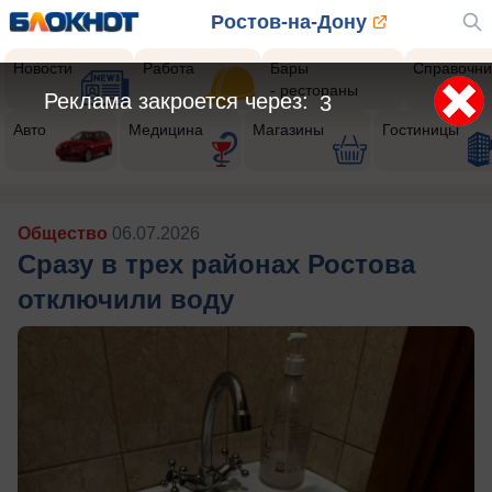
Ростов-на-Дону
Новости
Работа
Бары
Справочни
- рестораны
Авто
Медицина
Магазины
Гостиницы
Общество
06.07.2026
Сразу в трех районах Ростова
отключили воду