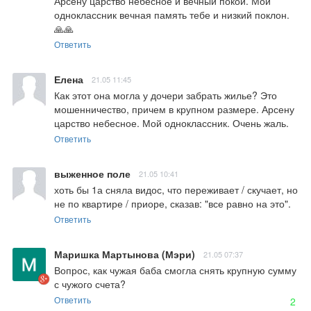
Арсену царство небесное и вечный покой. Мой 
одноклассник вечная память тебе и низкий поклон. 
🙏🙏
Ответить
Елена
21.05 11:45
Как этот она могла у дочери забрать жилье? Это 
мошенничество, причем в крупном размере. Арсену 
царство небесное. Мой одноклассник. Очень жаль.
Ответить
выженное поле
21.05 10:41
хоть бы 1а сняла видос, что переживает / скучает, но 
не по квартире / приоре, сказав: "все равно на это".
Ответить
Маришка Мартынова (Мэри)
21.05 07:37
Вопрос, как чужая баба смогла снять крупную сумму 
с чужого счета?
Ответить
2