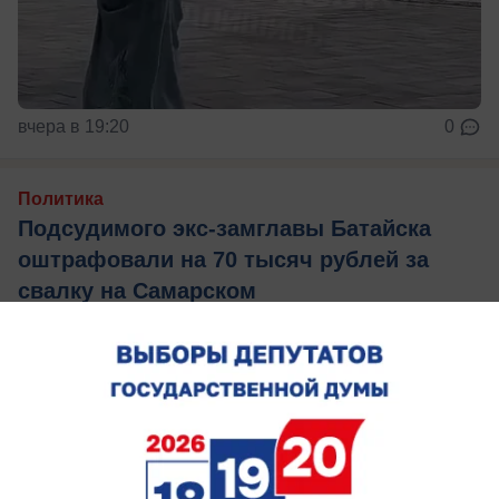
вчера в 19:20
0
Политика
Подсудимого экс-замглавы Батайска
оштрафовали на 70 тысяч рублей за
свалку на Самарском
Станислав Калганов не уследил за территорией
— теперь ответит рублем