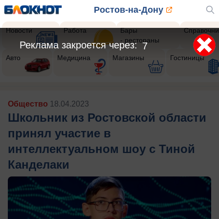
Ростов-на-Дону
Новости
Работа
Бары
Справочни
- рестораны
Реклама закроется через:
5
Авто
Медицина
Магазины
Гостиницы
Общество
18.04.2023
Школьник из Ростовской области
принял участие в
интеллектуальном шоу с Тиной
Канделаки