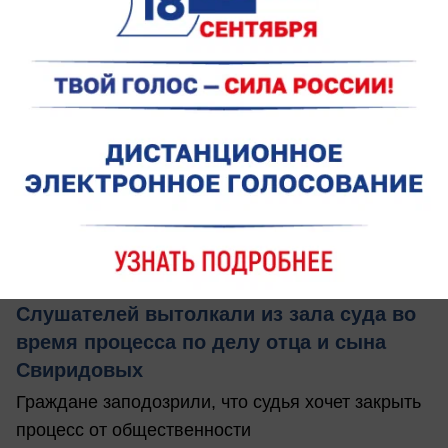
вчера в 18:38
1
Общество
Слушателей вытолкали из зала суда во
время процесса по делу отца и сына
Свиридовых
Граждане заподозрили, что судья хочет закрыть
процесс от общественности