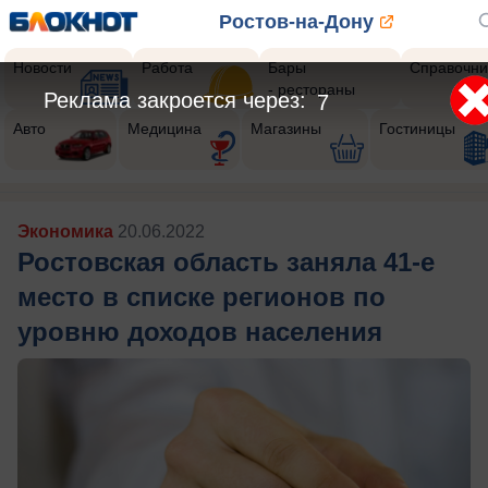
Ростов-на-Дону
Новости
Работа
Бары
Справочни
- рестораны
Реклама закроется через:
5
Авто
Медицина
Магазины
Гостиницы
Экономика
20.06.2022
Ростовская область заняла 41-е
место в списке регионов по
уровню доходов населения