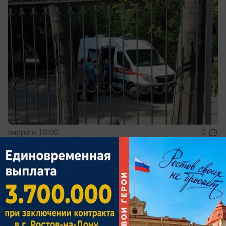
вчера в 18:00
0
Общество
Запасы русского осетра в Азовском
море увеличились вдвое за год
Ученые связывают рост популяции с работой
рыбоводных заводов и усиленной охраной