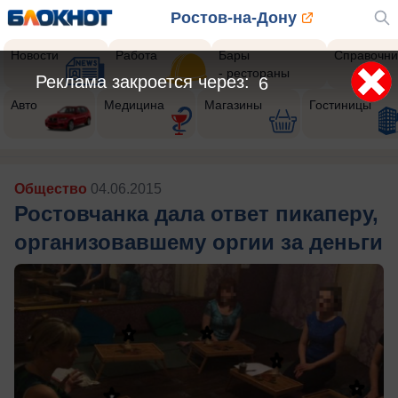
Ростов-на-Дону
Новости
Работа
Бары
Справочни
- рестораны
Реклама закроется через:
4
Авто
Медицина
Магазины
Гостиницы
Общество
04.06.2015
Ростовчанка дала ответ пикаперу,
организовавшему оргии за деньги