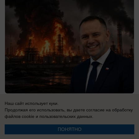
07.08.2026
0
Наш сайт использует куки.
Продолжая его использовать, вы даете согласие на обработку
файлов cookie
и пользовательских данных.
В России
«Были накопления — теперь их нет»:
ПОНЯТНО
россияне зарабатывают больше