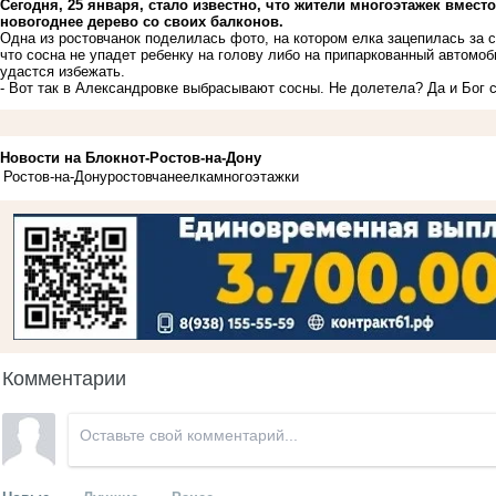
Сегодня, 25 января, стало известно, что жители многоэтажек вмест
новогоднее дерево со своих балконов.
Одна из ростовчанок поделилась фото, на котором елка зацепилась за 
что сосна не упадет ребенку на голову либо на припаркованный автомо
удастся избежать.
- Вот так в Александровке выбрасывают сосны. Не долетела? Да и Бог с
Новости на Блoкнoт-Ростов-на-Дону
Ростов-на-Дону
ростовчане
елка
многоэтажки
Комментарии