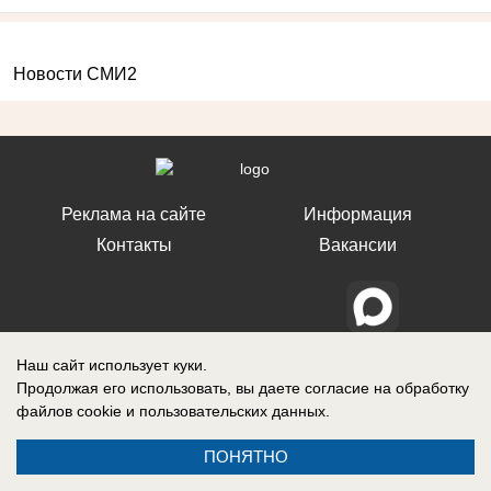
Новости СМИ2
Реклама на сайте
Информация
Контакты
Вакансии
Запись о регистрации СМИ: Эл № ФС77-76112, выдано Федеральной
Наш сайт использует куки.
службой по надзору в сфере связи, информационных технологий и
Продолжая его использовать, вы даете согласие на обработку
массовых коммуникаций (Роскомнадзор) 12 июля 2019 г.
файлов cookie
и пользовательских данных.
ПОНЯТНО