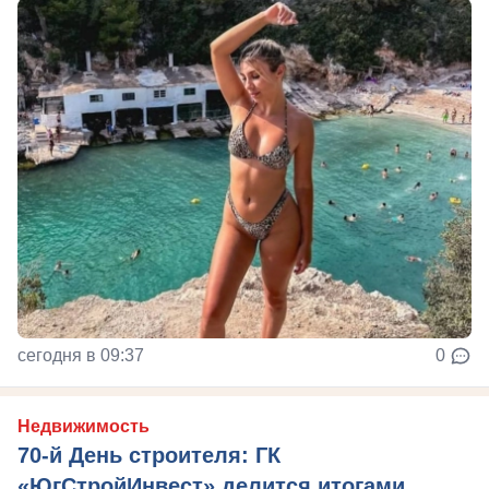
сегодня в 09:37
0
Недвижимость
70-й День строителя: ГК
«ЮгСтройИнвест» делится итогами