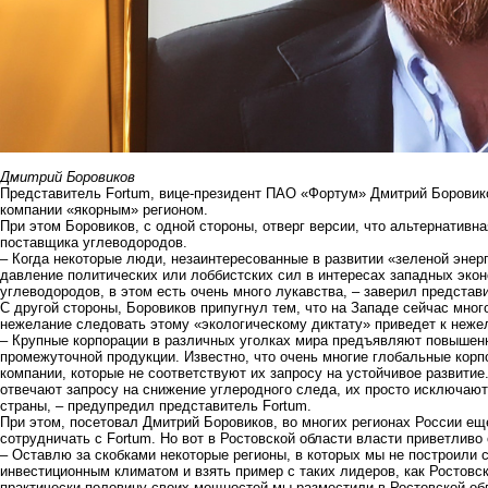
Дмитрий Боровиков
Представитель Fortum, вице-президент ПАО «Фортум» Дмитрий Боровико
компании «якорным» регионом.
При этом Боровиков, с одной стороны, отверг версии, что альтернативна
поставщика углеводородов.
– Когда некоторые люди, незаинтересованные в развитии «зеленой энерги
давление политических или лоббистских сил в интересах западных экон
углеводородов, в этом есть очень много лукавства, – заверил представ
С другой стороны, Боровиков припугнул тем, что на Западе сейчас мног
нежелание следовать этому «экологическому диктату» приведет к неже
– Крупные корпорации в различных уголках мира предъявляют повышен
промежуточной продукции. Известно, что очень многие глобальные корп
компании, которые не соответствуют их запросу на устойчивое развитие
отвечают запросу на снижение углеродного следа, их просто исключают
страны, – предупредил представитель Fortum.
При этом, посетовал Дмитрий Боровиков, во многих регионах России ещ
сотрудничать с Fortum. Но вот в Ростовской области власти приветливо
– Оставлю за скобками некоторые регионы, в которых мы не построили 
инвестиционным климатом и взять пример с таких лидеров, как Ростовск
практически половину своих мощностей мы разместили в Ростовской об