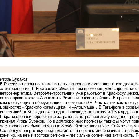
Игорь Бураков
В России в целом поставлена цель: возобновляемая энергетика должна 
электроэнергии. В Ростовской области, тем временем, уже «прописалос
ветроэнергетики. Ветроэлектростанции уже работают в Красносулинском
ветропарков также в Азовском и Зимовниковском районах. В проекты в
комплектующих в оборудовании – не менее 60%. Часть этих комплектую
мощностях «Красного котельщика» и «Атоммаша». В Таганроге в создан
инвестиций, в Волгодонске в одно производство вложили 1,5 млрд, во в
В краткосрочной перспективе затраты на ветроэнергетику создают трен
признал Игорь Бураков. Но в долгосрочных прогнозах тарифы могут поп
электроэнергии была на уровне 8 рублей за киловатт-час. Сейчас она уп
Солнечную энергетику предполагается в перспективе развивать в район
конечно, на юге и востоке региона – где сильна солнечная активность.