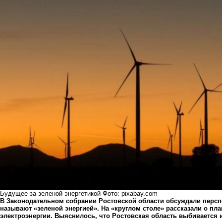
Будущее за зеленой энергетикой Фото: pixabay.com
В Законодательном собрании Ростовской области обсуждали персп
называют «зеленой энергией». На «круглом столе» рассказали о пл
электроэнергии. Выяснилось, что Ростовская область выбивается 