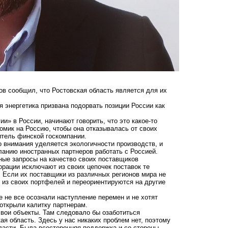
в сообщил, что Ростовская область является для их
я энергетика призвана подорвать позиции России как
и» в России, начинают говорить, что это какое-то
омик на Россию, чтобы она отказывалась от своих
итель финской госкомпании.
о внимания уделяется экологичности производств, и
ланию иностранных партнеров работать с Россией.
ные запросы на качество своих поставщиков
орации исключают из своих цепочек поставок те
. Если их поставщики из различных регионов мира не
 из своих портфелей и переориентируются на другие
е не все осознали наступление перемен и не хотят
 открыли калитку партнерам.
свои объекты. Там следовало бы озаботиться
ая область. Здесь у нас никаких проблем нет, поэтому
ласти. Была всесторонняя поддержка и со стороны