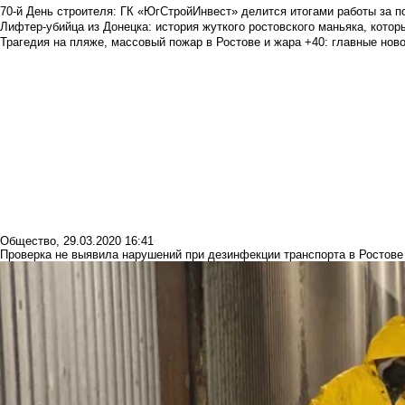
70-й День строителя: ГК «ЮгСтройИнвест» делится итогами работы за п
Лифтер-убийца из Донецка: история жуткого ростовского маньяка, которы
Трагедия на пляже, массовый пожар в Ростове и жара +40: главные но
Общество
,
29.03.2020 16:41
Проверка не выявила нарушений при дезинфекции транспорта в Ростове