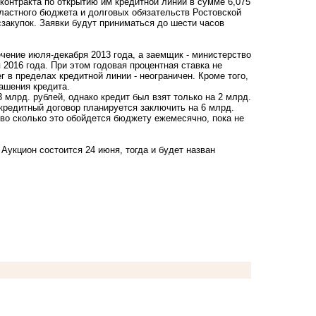
контракта по открытию им кредитной линии в сумме 6,075
бластного бюджета и долговых обязательств Ростовской
сзакупок. Заявки будут приниматься до шести часов
ечение июля-декабря 2013 года, а заемщик - министерство
2016 года. При этом годовая процентная ставка не
в пределах кредитной линии - неограничен. Кроме того,
ашения кредита.
 млрд. рублей, однако кредит был взят только на 2 млрд.
у кредитный договор планируется заключить на 6 млрд.
 во сколько это обойдется бюджету ежемесячно, пока не
Аукцион состоится 24 июня, тогда и будет назван