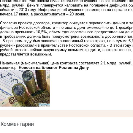
Правительство Ростовской области объявило аукцион на заключение гос
млрд. рублей. Деньги планируется направить на погашение дефицита о
области в 2013 году. Информация об аукционе размещена на портале го
вечера 17 июня, а рассматриваться – 20 июня.
Согласно проекту договора, кредитор обязуется перечислить деньги в т
финансов Ростовской области – погашать долг ежемесячно до 1 декабря 
должна превышать 10,5%, объем единовременного предоставления денег 
в требованиях должна быть предусмотрена возможность досрочного пог
- В прошлом году был заключен аналогичный госконтракт, но в сумме 6,3
рублей,- рассказали в правительстве Ростовской области. - В этом год
рублей, сказать сейчас какую сумму возьмем кредит и, соответственно,
представляется возможным.
Начальная (максимальная) цена контракта составляет 2,1 млрд. рублей. 
кредитор.
Новости на Блoкнoт-Ростов-на-Дону
Комментарии