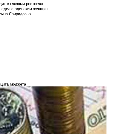
ит с глазами ростовчан
 неделю одиноким женщин...
 сына Свиридовых
ицита бюджета