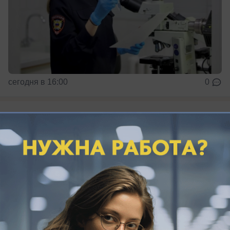
сегодня в 16:00
0
Происшествия
Трагедия на пляже, массовый пожар в
Ростове и жара +40: главные новости
прошедшей недели
«Блокнот Ростов» собрал главные события
недели