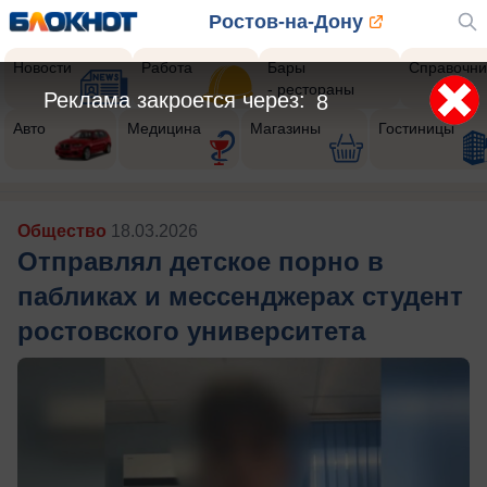
Ростов-на-Дону
Новости
Работа
Бары
Справочни
- рестораны
Реклама закроется через:
5
Авто
Медицина
Магазины
Гостиницы
Общество
18.03.2026
Отправлял детское порно в
пабликах и мессенджерах студент
ростовского университета