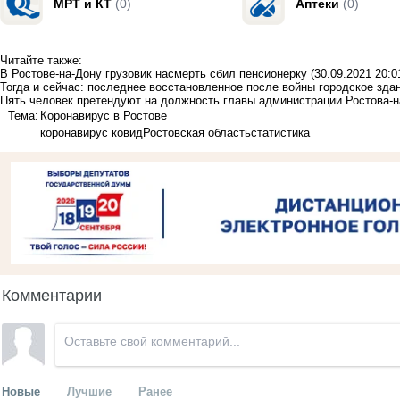
МРТ и КТ
(0)
Аптеки
(0)
Читайте также:
В Ростове-на-Дону грузовик насмерть сбил пенсионерку
(30.09.2021 20:0
Тогда и сейчас: последнее восстановленное после войны городское здан
Пять человек претендуют на должность главы администрации Ростова-н
Тема:
Коронавирус в Ростове
коронавирус ковид
Ростовская область
статистика
Комментарии
Новые
Лучшие
Ранее