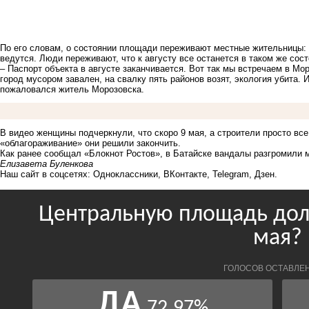
По его словам, о состоянии площади переживают местные жительницы: с
ведутся. Люди переживают, что к августу все останется в таком же сос
– Паспорт объекта в августе заканчивается. Вот так мы встречаем в Мор
город мусором завален, на свалку пять районов возят, экология убита.
пожаловался житель Морозовска.
В видео женщины подчеркнули, что скоро 9 мая, а строители просто все
«облагораживание» они решили закончить.
Как ранее сообщал «Блокнот Ростов», в Батайске вандалы
разгромили 
Елизавета Буленкова
Наш сайт в соцсетях:
Одноклассники
,
ВКонтакте
,
Telegram
,
Дзен
.