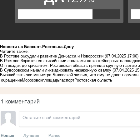
Новости на Блoкнoт-Ростов-на-Дону
Читайте также:
В Ростове обсудили развитие Донбасса и Новороссии
(07.04.2025 17:00)
В Ростове борются со стихийными свалками на контейнерных площадка
От гвоздик до хризантем: Ростовская область приняла крупную партию 
В Суворовском начали ликвидировать незаконную свалку
(07.04.2025 15
Бывший зять экс-министра Быковской заявил, что ему не дают нормаль
обращение
Морозовск
площадь
паспорт
Ростовская область
1 комментарий
Новые
Лучшие
Ранее