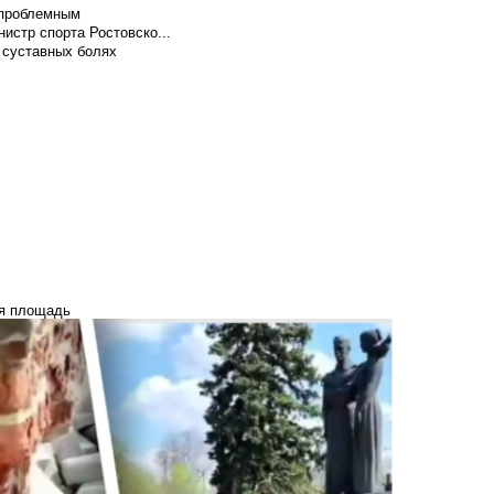
т проблемным
истр спорта Ростовско...
 суставных болях
ая площадь