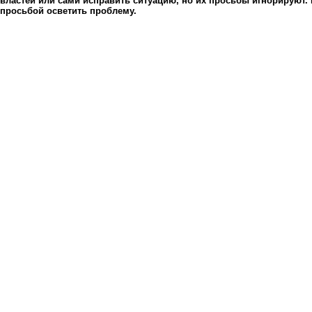
властей или сами исправить ситуацию, но их просьбы игнорируют. 
просьбой осветить проблему.