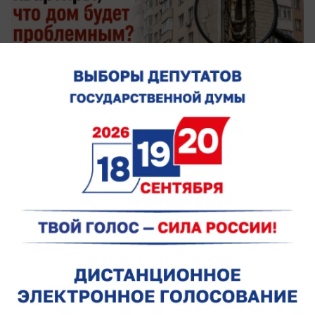
сегодня в 09:00
0
Общество
Ростов вошел в топ-5 самых дорогих
городов для аренды сапборда
Средняя цена сеанса в донской столице — 1571
рубль, дороже только в Москве, Омске и Санкт-
Петербурге