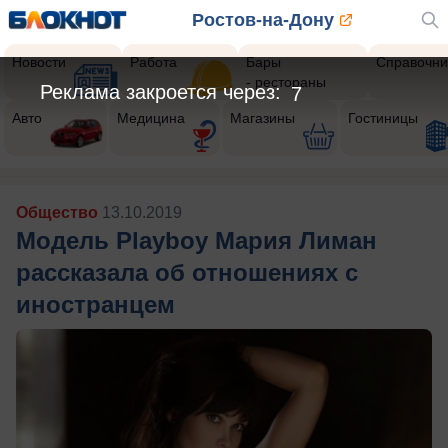
Ростов-на-Дону
Новости
Работа
Бары
Справочни
- рестораны
Реклама закроется через:
5
Авто
Медицина
Магазины
Гостиницы
Общество
13.10.2019
Модель Playboy Мария Лиман
рассказала об отношениях с
иностранцем