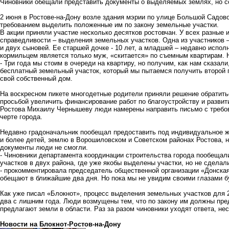
Чиновники обещали представить документы о выделяемых землях, но со
2 июня в Ростове-на-Дону возле здания мэрии по улице Большой Садов
требованием выделить положенные им по закону земельные участки.
В акции приняли участие несколько десятков ростовчан. У всех разные
справедливости – выделения земельных участков. Одна из участников 
и двух сыновей. Ее старшей дочке - 10 лет, а младшей – недавно испол
кормильцем является только муж, «скитается» по съемным квартирам. 
- Три года мы стоим в очереди на квартиру, но получим, как нам сказали
бесплатный земельный участок, который мы пытаемся получить второй г
свой собственный дом.
На воскресном пикете многодетные родители приняли решение обратить
просьбой увеличить финансирование работ по благоустройству и развит
Ростова Михаилу Чернышеву люди намерены направить письмо с требов
черте города.
Недавно градоначальник пообещал предоставить под индивидуальное 
и более детей, землю в Ворошиловском и Советском районах Ростова, н
документы люди не смогли.
- Чиновники департамента координации строительства города пообещал
участков в двух района, где уже якобы выделены участки, но не сделали
- прокомментировала председатель общественной организации «Донска
обещают в ближайшие два дня. Но пока мы не увидим своими глазами бу
Как уже писал «Блокнот», процесс выделения земельных участков для 2
два с лишним года. Люди возмущены тем, что по закону им должны пред
предлагают земли в области. Раз за разом чиновники уходят ответа, не
Новости на Блoкнoт-Ростов-на-Дону