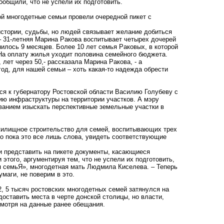
общили, что не успели их подготовить.
ой многодетные семьи провели очередной пикет с
 истории, судьбы, но людей связывает желание добиться
– 31-летняя Марина Ракова воспитывает четырех дочерей
нилось 9 месяцев. Более 10 лет семья Раковых, в которой
На оплату жилья уходит половина семейного бюджета.
, лет через 50,- рассказала Марина Ракова, - а
од, для нашей семьи – хоть какая-то надежда обрести
ся к губернатору Ростовской области Василию Голубеву с
ию инфраструктуры на территории участков. А мэру
анием изыскать перспективные земельные участки в
жилищное строительство для семей, воспитывающих трех
о пока это все лишь слова, увидеть соответствующие
и представить на пикете документы, касающиеся
 этого, аргументируя тем, что не успели их подготовить,
я семьЯ», многодетная мать Людмила Киселева. – Теперь
маги, не поверим в это.
, 5 тысяч ростовских многодетных семей затянулся на
оставить места в черте донской столицы, но власти,
смотря на данные ранее обещания.